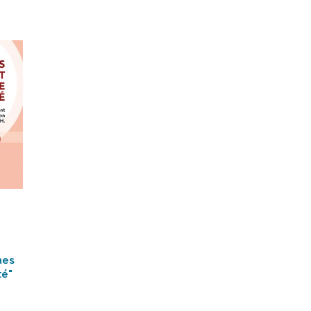
nes
té"