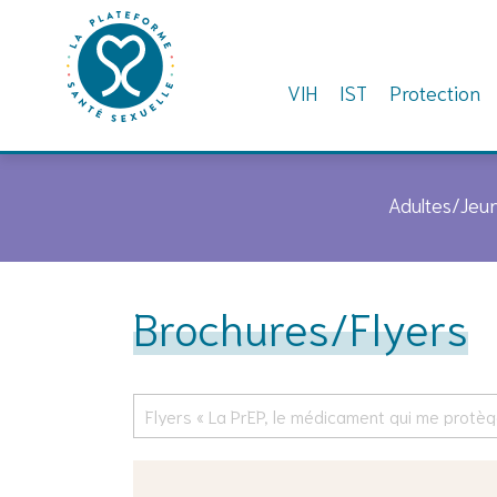
VIH
IST
Protection
Skip
to
Adultes/Jeu
content
Brochures/Flyers