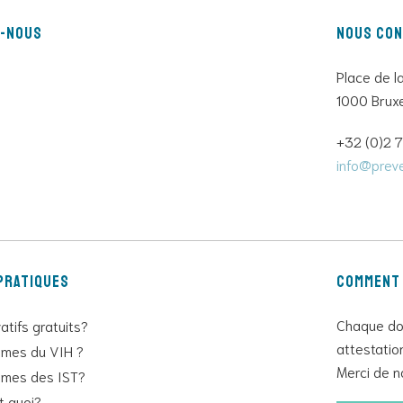
z-nous
Nous co
Place de l
1000 Bruxe
+32 (0)2 
info@preve
pratiques
Comment 
Chaque don
atifs gratuits?
attestatio
mes du VIH ?
Merci de n
mes des IST?
st quoi?