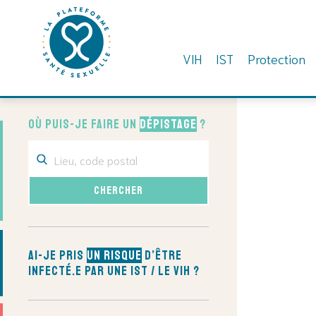
VIH
IST
Protection
Skip
to
Où puis-je faire un
dépistage
?
content
Ai-je pris
un risque
d’être
infecté.e par une IST / le VIH ?