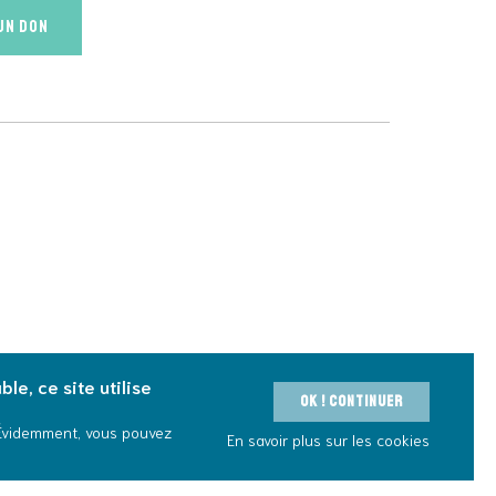
 un don
le, ce site utilise
OK ! Continuer
 Évidemment, vous pouvez
En savoir plus sur les cookies