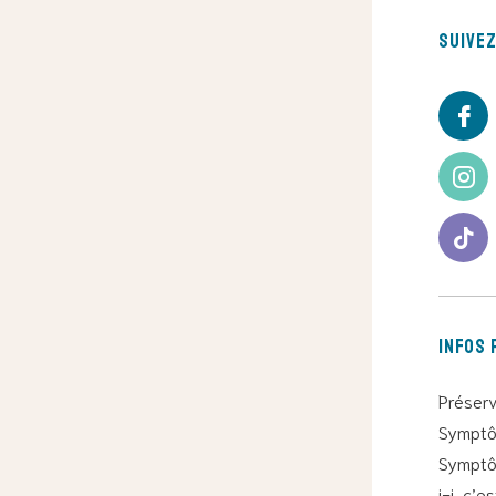
Suive
Infos 
Préserv
Symptô
Symptô
i=i, c’e