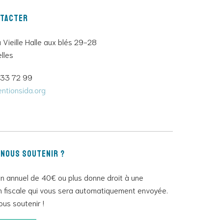
ntacter
a Vieille Halle aux blés 29-28
lles
733 72 99
ntionsida.org
nous soutenir ?
 annuel de 40€ ou plus donne droit à une
n fiscale qui vous sera automatiquement envoyée.
ous soutenir !