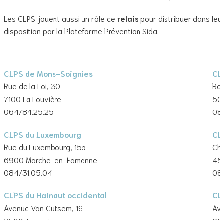
Les CLPS jouent aussi un rôle de
relais
pour distribuer dans le
disposition par la Plateforme Prévention Sida.
CLPS de Mons-Soignies
C
Rue de la Loi, 30
Bo
7100 La Louvière
5
064/84.25.25
0
CLPS du Luxembourg
C
Rue du Luxembourg, 15b
C
6900 Marche-en-Famenne
4
084/31.05.04
0
CLPS du Hainaut occidental
C
Avenue Van Cutsem, 19
Av