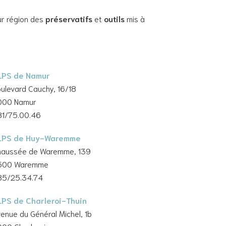
ur région des
préservatifs
et
outils
mis à
LPS de Namur
ulevard Cauchy, 16/18
000 Namur
81/75.00.46
LPS de Huy-Waremme
haussée de Waremme, 139
500 Waremme
85/25.34.74
LPS de Charleroi-Thuin
enue du Général Michel, 1b