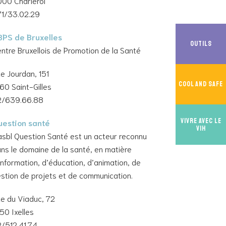
00 Charleroi
1/33.02.29
BPS de Bruxelles
Outils
ntre Bruxellois de Promotion de la Santé
e Jourdan, 151
Cool And Safe
60 Saint-Gilles
2/639.66.88
Vivre avec le
uestion santé
VIH
asbl Question Santé est un acteur reconnu
ns le domaine de la santé, en matière
information, d’éducation, d’animation, de
stion de projets et de communication.
e du Viaduc, 72
50 Ixelles
/512.41.74