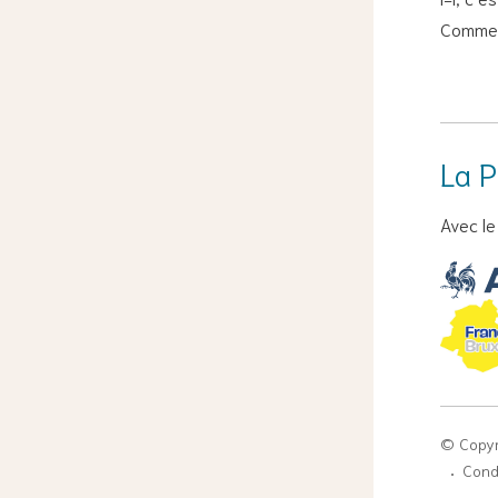
Commen
La P
Avec le
© Copyr
Condi