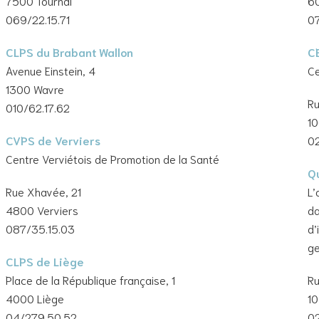
7500 Tournai
60
069/22.15.71
07
CLPS du Brabant Wallon
C
Avenue Einstein, 4
Ce
1300 Wavre
Ru
010/62.17.62
10
CVPS de Verviers
0
Centre Verviétois de Promotion de la Santé
Q
Rue Xhavée, 21
L’
4800 Verviers
da
087/35.15.03
d’
ge
CLPS de Liège
Place de la République française, 1
Ru
4000 Liège
10
04/279.50.52
02