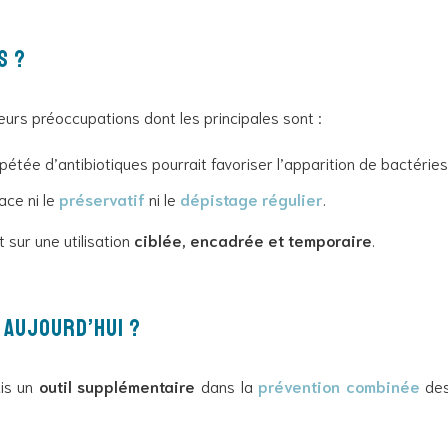
s ?
eurs préoccupations dont les principales sont :
 répétée d’antibiotiques pourrait favoriser l’apparition de bactéries
ace ni le
préservatif
ni le
dépistage régulier
.
 sur une utilisation
ciblée, encadrée et temporaire
.
 aujourd’hui ?
ais un
outil supplémentaire
dans la
prévention combinée
des