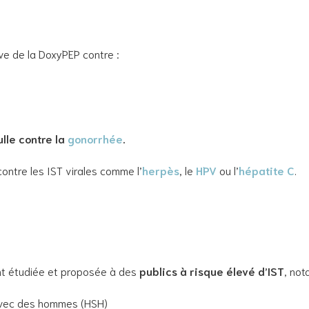
ive de la DoxyPEP contre :
ulle contre la
gonorrhée
.
 contre les IST virales comme l’
herpès
, le
HPV
ou l’
hépatite C
.
ent étudiée et proposée à des
publics à risque élevé d’IST
, no
avec des hommes (HSH)