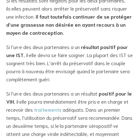
Si les résultats sont négatifs pour les deux partenaires,
ils·elles peuvent alors arrêter le préservatif sans risquer
une infection.
Il faut toutefois continuer de se protéger
d’une grossesse non désirée en ayant recours à un
moyen de contraception.
Si l’un·e des deux partenaires a un
résultat positif pour
une IST
, il·elle devra se faire soigner. La plupart des IST se
soignent très bien. L’arrêt du préservatif dans le couple
pourra à nouveau être envisagé quand le partenaire sera
complètement guéri.
Si l’un·e des deux partenaires a un résultat
positif pour le
VIH
, il·elle pourra immédiatement être pris·e en charge et
recevoir des
traitements
adéquats. Dans un premier
temps, l’utilisation du préservatif sera recommandée. Dans
un deuxième temps, si le·la partenaire séropositif·ve
atteint une charge virale indétectable, et moyennant