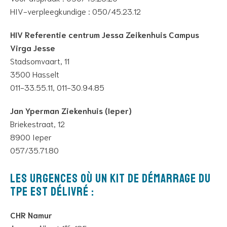
HIV-verpleegkundige : 050/45.23.12
HIV Referentie centrum Jessa Zeikenhuis Campus
Virga Jesse
Stadsomvaart, 11
3500 Hasselt
011-33.55.11, 011-30.94.85
Jan Yperman Ziekenhuis (Ieper)
Briekestraat, 12
8900 Ieper
057/35.71.80
Les urgences où un kit de démarrage du
TPE est délivré :
CHR Namur
er