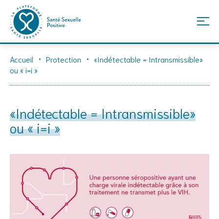
Skip
Accueil
Protection
«Indétectable = Intransmissible»
to
ou « i=i »
content
«Indétectable = Intransmissible»
ou « i=i »