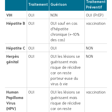
Traitement
Traitement
Guérison
Préventif
VIH
OUI
NON
OUI (PrEP)
Hépatite B
OUI
OUI sauf en cas
vaccination
d’hépatite
chronique (+-10%
des cas)
Hépatite C
OUI
OUI
NON
Herpès
OUI
OUI les lésions se
NON
génital
guérissent mais
risque de récidive
car on reste
porteur·euse du
virus à vie
Human
OUI
OUI les lésions se
vaccination
Papilloma
guérissent mais
Virus
risque de récidive
(HPV)
car on reste