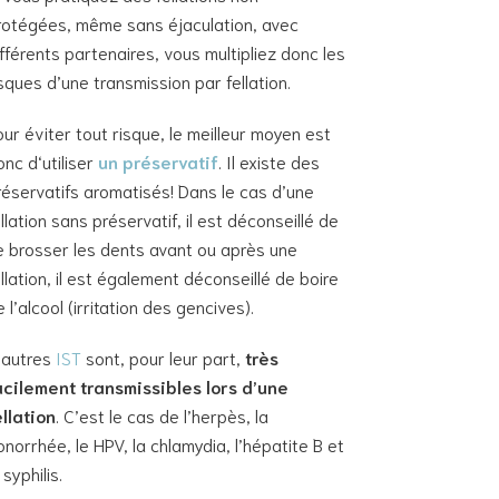
rotégées, même sans éjaculation, avec
ifférents partenaires, vous multipliez donc les
isques d’une transmission par fellation.
our éviter tout risque, le meilleur moyen est
onc d‘utiliser
un préservatif
. Il existe des
réservatifs aromatisés! Dans le cas d’une
ellation sans préservatif, il est déconseillé de
e brosser les dents avant ou après une
ellation, il est également déconseillé de boire
 l’alcool (irritation des gencives).
’autres
IST
sont, pour leur part,
très
acilement transmissibles lors d’une
ellation
. C’est le cas de l’herpès, la
onorrhée, le HPV, la chlamydia, l’hépatite B et
 syphilis.