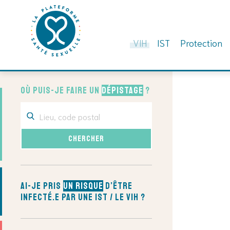
VIH
IST
Protection
Skip
to
Où puis-je faire un
dépistage
?
content
Ai-je pris
un risque
d’être
infecté.e par une IST / le VIH ?