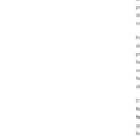
p
d
r
P
d
p
f
s
f
de
D
f
f
g
la