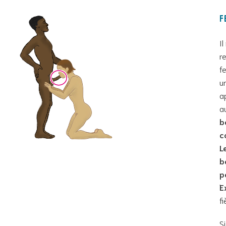
F
I
r
f
u
a
a
b
c
L
b
p
E
f
S