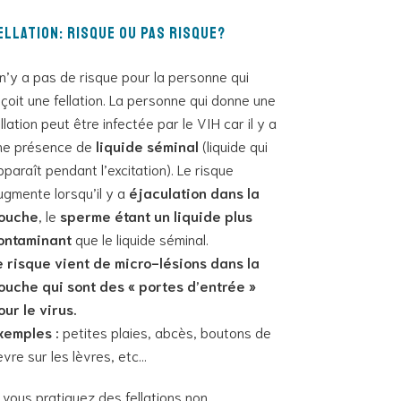
ellation: risque ou pas risque?
l n’y a pas de risque pour la personne qui
eçoit une fellation. La personne qui donne une
ellation peut être infectée par le VIH car il y a
ne présence de
liquide séminal
(liquide qui
pparaît pendant l’excitation). Le risque
ugmente lorsqu’il y a
éjaculation dans la
ouche
, le
sperme étant un liquide plus
ontaminant
que le liquide séminal.
e risque vient de micro-lésions dans la
ouche qui sont des « portes d’entrée »
our le virus.
xemples :
petites plaies, abcès, boutons de
ièvre sur les lèvres, etc…
i vous pratiquez des fellations non