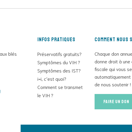
Infos pratiques
Comment nous s
 aux blés
Chaque don annue
Préservatifs gratuits?
donne droit à une 
Symptômes du VIH ?
fiscale qui vous s
Symptômes des IST?
automatiquement 
i=i, c’est quoi?
de nous soutenir !
Comment se transmet
g
le VIH ?
Faire un don