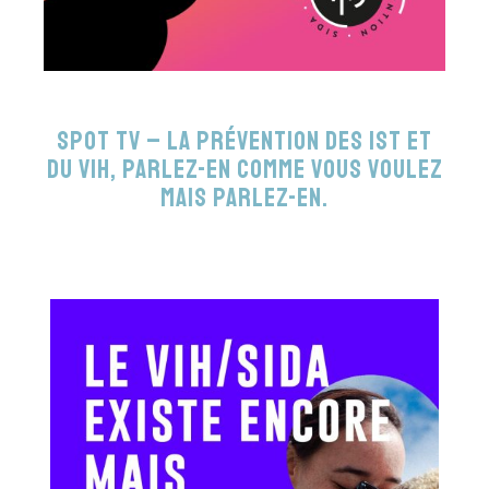
Spot TV – La prévention des IST et
du VIH, parlez-en comme vous voulez
mais parlez-en.