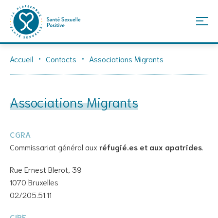
Skip
Accueil
Contacts
Associations Migrants
to
content
Associations Migrants
CGRA
Commissariat général aux
réfugié.es et aux apatrides
.
Rue Ernest Blerot, 39
1070 Bruxelles
02/205.51.11
CIRE