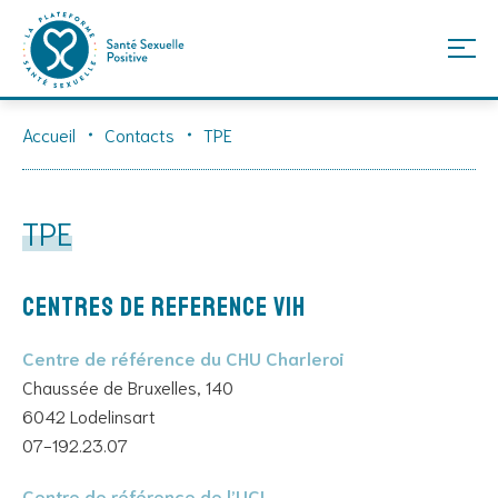
Skip
Accueil
Contacts
TPE
to
content
TPE
CENTRES DE REFERENCE VIH
Centre de référence du CHU Charleroi
Chaussée de Bruxelles, 140
6042 Lodelinsart
07-192.23.07
Centre de référence de l’UCL