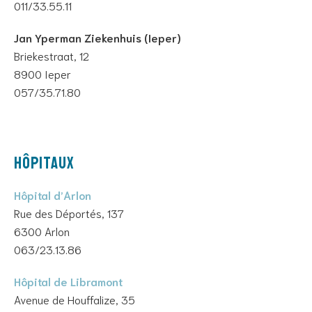
011/33.55.11
Jan Yperman Ziekenhuis (Ieper)
Briekestraat, 12
8900 Ieper
057/35.71.80
HÔPITAUX
Hôpital d’Arlon
Rue des Déportés, 137
6300 Arlon
063/23.13.86
Hôpital de Libramont
Avenue de Houffalize, 35