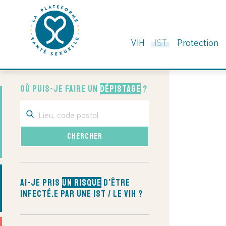
VIH
IST
Protection
Skip
to
Où puis-je faire un
dépistage
?
content
Ai-je pris
un risque
d’être
infecté.e par une IST / le VIH ?