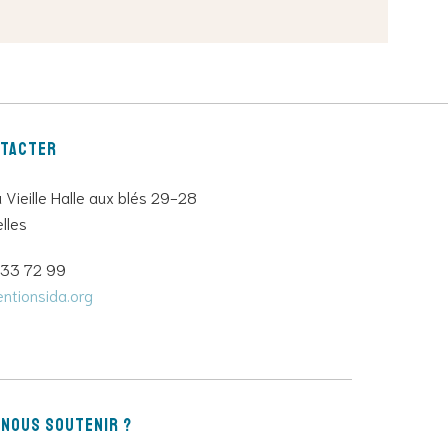
ntacter
a Vieille Halle aux blés 29-28
lles
733 72 99
ntionsida.org
nous soutenir ?