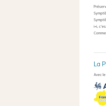
Préserv
Symptô
Symptô
i=i, c’e
Commen
La P
Avec le