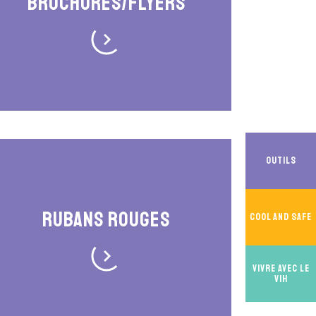
Brochures/Flyers
Outils
Rubans rouges
Cool And Safe
Vivre avec le
VIH