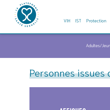
VIH
IST
Protection
Skip
to
Adultes/Jeu
content
Personnes issues 