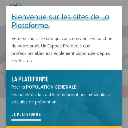
Bienvenue sur les sites de La
Plateforme.
Skip
to
Veuillez choisir le site qui vous convient en fonction
content
de votre profil. Un Espace Pro dédié aux
professionnel.les est également disponible depuis
les 3 sites.
La Plateforme
Pour la
POPULATION GENERALE
:
les activités, les outils et informations médicales /
sociales de prévention
La Plateforme engage un·e agent
de terrain
La Plateforme
Offre d’emploi : un·e agent de terrain !