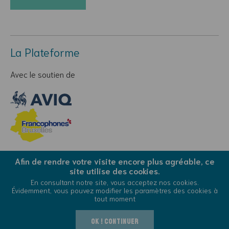
La Plateforme
Avec le soutien de
Afin de rendre votre visite encore plus agréable, ce
site utilise des cookies.
© Copyright 2026 La Plateforme - Tous droits réservés
En consultant notre site, vous acceptez nos cookies.
Conditions Générales d’Utilisation
Cookies
Évidemment, vous pouvez modifier les paramètres des cookies à
tout moment
OK ! Continuer