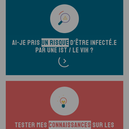
Ai-je pris
un risque
d’être infecté.e
par une IST / le VIH ?
Tester mes
connaissances
sur les