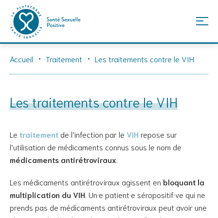
Skip
Accueil
Traitement
Les traitements contre le VIH
to
content
Les traitements contre le VIH
Le
traitement
de l’infection par le
VIH
repose sur
l’utilisation de médicaments connus sous le nom de
médicaments antirétroviraux
.
Les médicaments antirétroviraux agissent en
bloquant la
multiplication du VIH
. Un·e patient·e séropositif·ve qui ne
prends pas de médicaments antirétroviraux peut avoir une