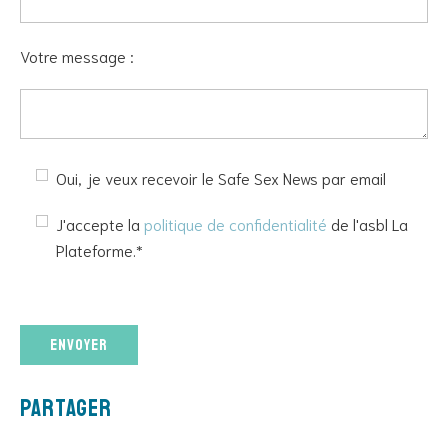
Votre message :
Oui, je veux recevoir le Safe Sex News par email
J'accepte la
politique de confidentialité
de l'asbl La
Plateforme.*
Veuillez
laisser
ce
champ
Partager
vide.