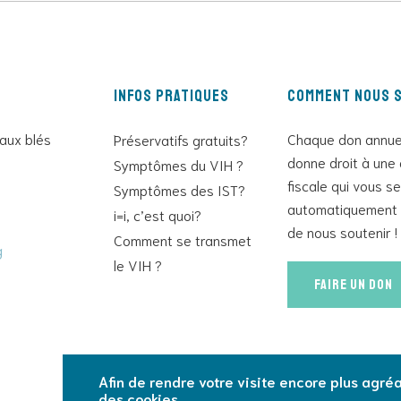
Infos pratiques
Comment nous s
 aux blés
Chaque don annue
Préservatifs gratuits?
donne droit à une 
Symptômes du VIH ?
fiscale qui vous s
Symptômes des IST?
automatiquement 
i=i, c’est quoi?
de nous soutenir !
Comment se transmet
g
le VIH ?
Faire un don
Afin de rendre votre visite encore plus agréab
des cookies.