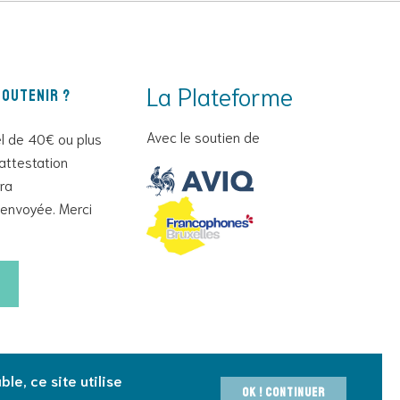
La Plateforme
outenir ?
Avec le soutien de
l de 40€ ou plus
attestation
era
envoyée. Merci
le, ce site utilise
OK ! Continuer
0