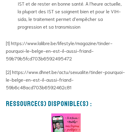
IST et de rester en bonne santé. A l’heure actuelle,
la plupart des IST se soignent bien et pour le VIH-
sida, le traitement permet d’empêcher sa
progression et sa transmission
[1] https://www.lalibre.be/lifestyle/magazine/tinder-
pourquoi-le-belge-en-est-il-aussi-friand-
59b79b5fcd703b6592495472
[2] https://www.dhnet.be/actu/sexualite/tinder-pourquoi-
le-belge-en-est-il-aussi-friand-
59b6c48acd703b6592462c81
Ressource(s) disponible(s) :