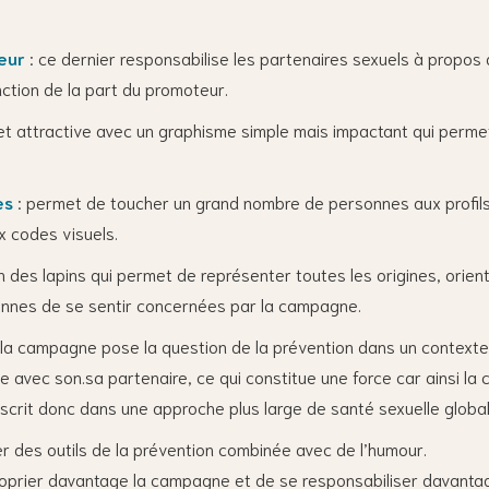
teur
: ce dernier responsabilise les partenaires sexuels à propos d
onction de la part du promoteur.
t attractive avec un graphisme simple mais impactant qui permet d
es
: permet de toucher un grand nombre de personnes aux profil
x codes visuels.
tion des lapins qui permet de représenter toutes les origines, orie
onnes de se sentir concernées par la campagne.
 la campagne pose la question de la prévention dans un contexte 
gue avec son.sa partenaire, ce qui constitue une force car ainsi l
inscrit donc dans une approche plus large de santé sexuelle global
r des outils de la prévention combinée avec de l’humour.
roprier davantage la campagne et de se responsabiliser davantag