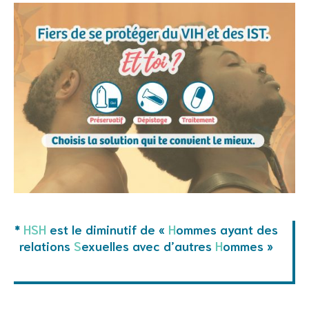
*
HSH
est le diminutif de «
H
ommes ayant des
relations
S
exuelles avec d’autres
H
ommes »