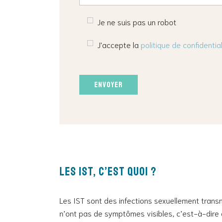
Je ne suis pas un robot
J'accepte la
politique de confidential
Veuillez
laisser
ce
champ
vide.
LES IST, c’est quoi ?
Les IST sont des infections sexuellement transm
n’ont pas de symptômes visibles, c’est-à-dire 