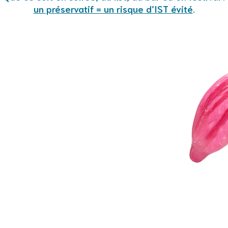
un préservatif = un risque d’IST évité
.