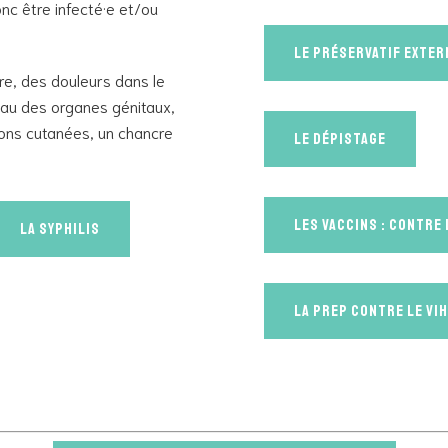
onc être infecté·e et/ou
Le préservatif exter
vre, des douleurs dans le
au des organes génitaux,
ons cutanées, un chancre
Le dépistage
Les vaccins : contre 
La syphilis
La PrEP contre le VIH