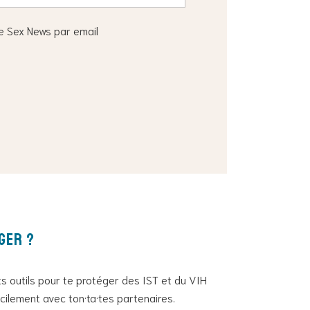
fe Sex News par email
ger ?
ts outils pour te protéger des IST et du VIH
acilement avec ton·ta·tes partenaires.