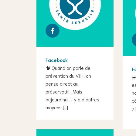
Facebook
🧠 Quand on parle de
F
prévention du VIH, on
☀️
pense direct au
es
préservatif… Mais
no
aujourd’hui, il y a d’autres
cô
moyens […]
♪ 