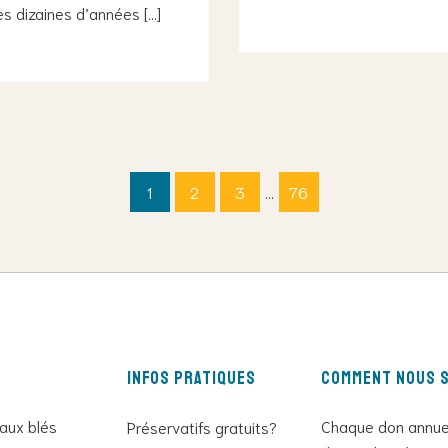
s dizaines d’années […]
1
2
3
…
76
Infos pratiques
Comment nous s
 aux blés
Chaque don annue
Préservatifs gratuits?