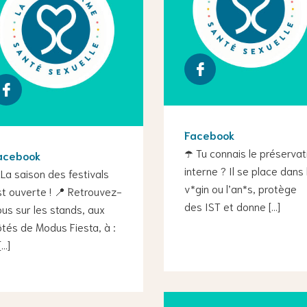
Facebook
☂️ Tu connais le préservat
acebook
interne ? Il se place dans 
La saison des festivals
v*gin ou l’an*s, protège
t ouverte ! 📍 Retrouvez-
des IST et donne […]
us sur les stands, aux
tés de Modus Fiesta, à :
[…]