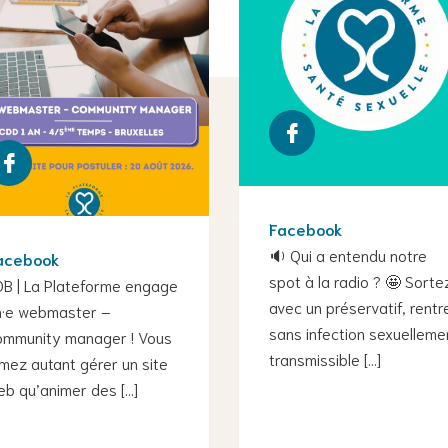
Facebook
🔉 Qui a entendu notre
acebook
spot à la radio ? 🤩 Sorte
OB | La Plateforme engage
avec un préservatif, rentr
n·e webmaster –
sans infection sexuelleme
ommunity manager ! Vous
transmissible […]
mez autant gérer un site
b qu’animer des […]