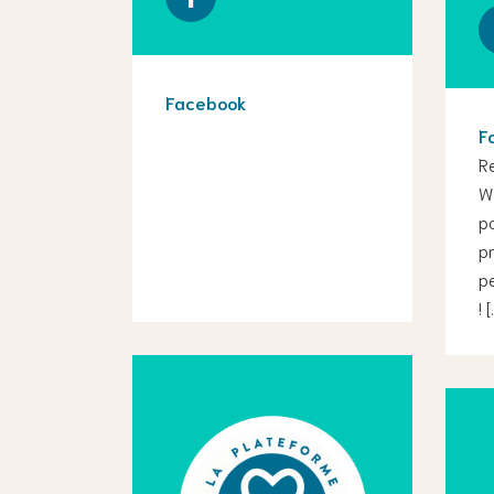
Facebook
F
R
W
p
pr
pe
! [