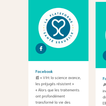
Facebook
📰 « VIH: la science avance,
F
les préjugés résistent »
🔎
« Alors que les traitements
in
ont profondément
di
transformé la vie des
El