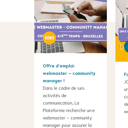
Offre d’emploi:
webmaster – community
F
manager !
J
Dans le cadre de ses
u
activités de
c
communication, La
ai
Plateforme recherche un·e
we
webmaster – community
manager pour assurer la