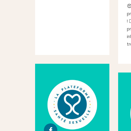
😍
pr
! 
pr
in
tr