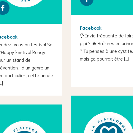
Facebook
💦Envie fréquente de fair
acebook
pipi ? 🔥 Brûlures en urina
endez-vous au festival So
? Tu penses à une cystite
’Happy Festival Rongy
mais ça pourrait être […]
our un stand de
évention… d’un genre un
u particulier, cette année
…]