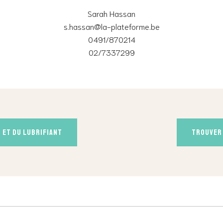
Sarah Hassan
s.hassan@la-plateforme.be
0491/870214
02/7337299
 et du lubrifiant
Trouver 