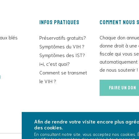
Infos pratiques
Comment nous s
 aux blés
Chaque don annue
Préservatifs gratuits?
donne droit à une 
Symptômes du VIH ?
fiscale qui vous s
Symptômes des IST?
automatiquement 
i=i, c’est quoi?
de nous soutenir !
Comment se transmet
g
le VIH ?
Faire un don
Afin de rendre votre visite encore plus agréab
des cookies.
En consultant notre site, vous acceptez nos cookies.