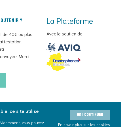
La Plateforme
outenir ?
Avec le soutien de
l de 40€ ou plus
attestation
era
envoyée. Merci
le, ce site utilise
OK ! Continuer
 Évidemment, vous pouvez
En savoir plus sur les cookies