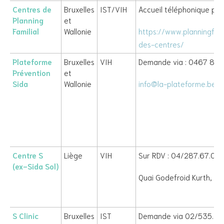
Centres de
Bruxelles
IST/VIH
Accueil téléphonique préa
Planning
et
Familial
Wallonie
https://www.planningfamil
des-centres/
Plateforme
Bruxelles
VIH
Demande via : 0467 80 
Prévention
et
Sida
Wallonie
info@la-plateforme.be
Centre S
Liège
VIH
Sur RDV : 04/287.67.00
(ex-Sida Sol)
Quai Godefroid Kurth, 45
S Clinic
Bruxelles
IST
Demande via 02/535.37