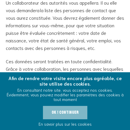
Un collaborateur des autorités vous appellera. Il ou elle
vous demandera la liste des personnes de contact que
vous aurez constituée. Vous devrez également donner des
informations sur vous-même, pour que votre situation
puisse être évaluée concrètement : votre date de
naissance, votre état de santé général, votre emploi, vos
contacts avec des personnes à risques, etc.
Ces données seront traitées en toute confidentialité.
Grâce à votre collaboration, les personnes avec lesquelles
vous aurez eu des contacts seront averties à temps et
Afin de rendre votre visite encore plus agréable, ce
site utilise des cookies.
pourront, si nécessaire, suivre leurs éventuels
En consultant notre site, vous acceptez nos cookies.
symptômes..
Évidemment, vous pouvez modifier les paramètres des cookies à
tout moment
Que deviennent mes données ?
OK ! Continuer
Vos données, ainsi que les données de personnes avec qui
Outils
En savoir plus sur les cookies
Cool And Safe
Vivre avec le VIH
vous avez été en contact, sont récoltées et traitées dans