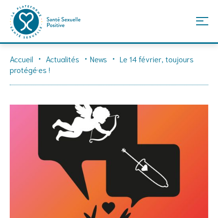
Skip
Accueil
Actualités
News
Le 14 février, toujours
to
protégé·es !
content