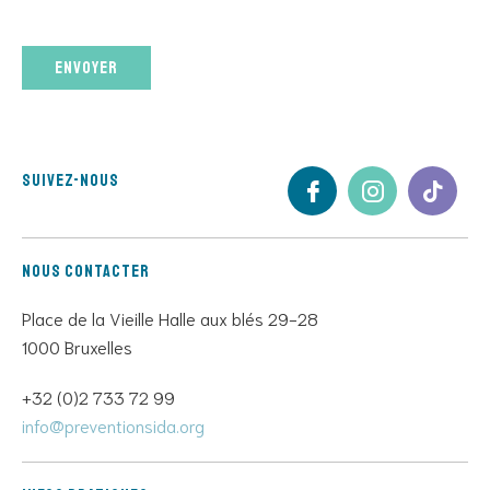
Veuillez
laisser
ce
champ
vide.
Suivez-nous
Nous contacter
Place de la Vieille Halle aux blés 29-28
1000 Bruxelles
+32 (0)2 733 72 99
info@preventionsida.org