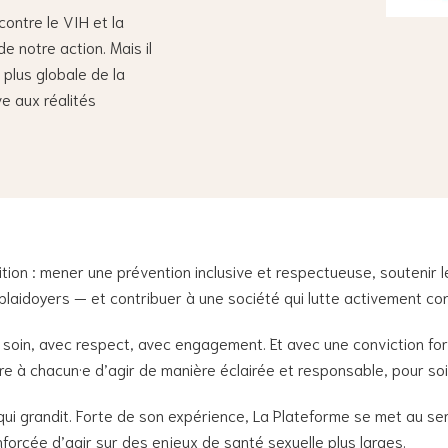
contre le VIH et la
 notre action. Mais il
plus globale de la
ve aux réalités
ition : mener une prévention inclusive et respectueuse, soutenir 
 plaidoyers — et contribuer à une société qui lutte activement cont
 soin, avec respect, avec engagement. Et avec une conviction fort
re à chacun·e d’agir de manière éclairée et responsable, pour so
i grandit. Forte de son expérience, La Plateforme se met au servi
forcée d’agir sur des enjeux de santé sexuelle plus larges.