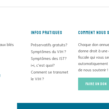
Infos pratiques
Comment nous s
 aux blés
Chaque don annue
Préservatifs gratuits?
donne droit à une 
Symptômes du VIH ?
fiscale qui vous s
Symptômes des IST?
automatiquement 
i=i, c’est quoi?
de nous soutenir !
Comment se transmet
g
le VIH ?
Faire un don