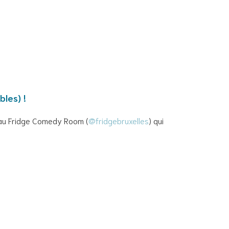
bles) !
p au Fridge Comedy Room (
@fridgebruxelles
) qui