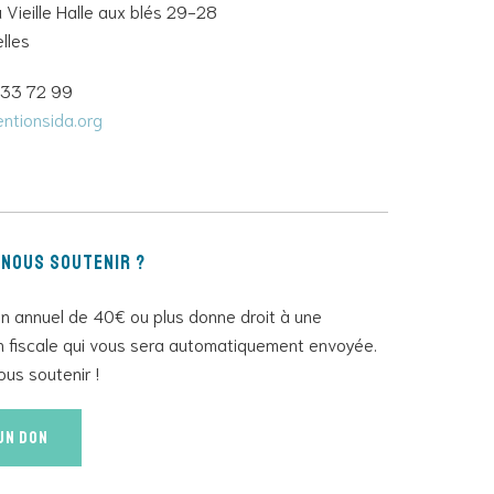
a Vieille Halle aux blés 29-28
lles
733 72 99
ntionsida.org
nous soutenir ?
 annuel de 40€ ou plus donne droit à une
n fiscale qui vous sera automatiquement envoyée.
ous soutenir !
 un don