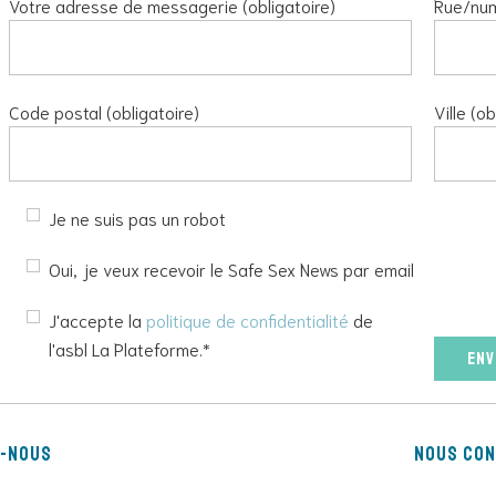
Votre adresse de messagerie (obligatoire)
Rue/num
Code postal (obligatoire)
Ville (ob
Je ne suis pas un robot
Oui, je veux recevoir le Safe Sex News par email
J'accepte la
politique de confidentialité
de
Veuillez
l'asbl La Plateforme.*
laisser
ce
champ
vide.
z-nous
Nous co