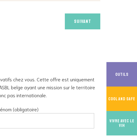
Faux
Faux
Faux
Faux
Faux
Vrai
Vrai
Faux
Faux
Suivant
Outils
atifs chez vous. Cette offre est uniquement
SBL belge ayant une mission sur le territoire
nc pas internationale.
Cool And Safe
énom (obligatoire)
Vivre avec le
VIH