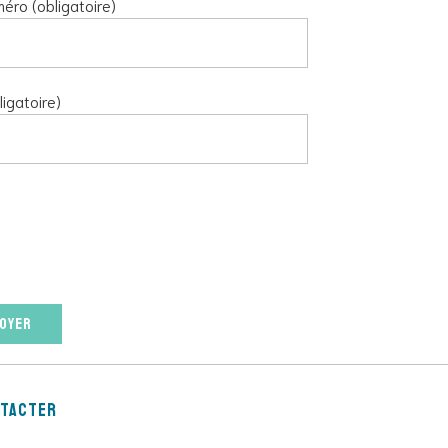
éro (obligatoire)
ligatoire)
ntacter