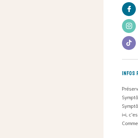
Infos 
Préserv
Symptô
Symptô
i=i, c’e
Commen