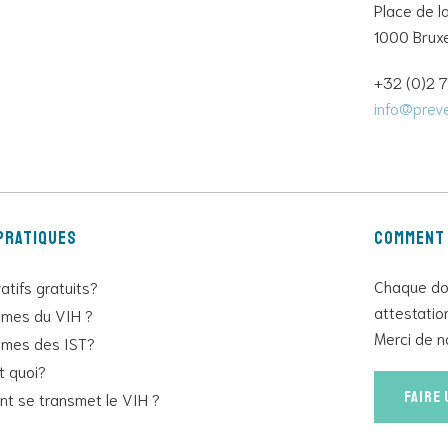
Place de l
1000 Bruxe
+32 (0)2 
info@preve
pratiques
Comment 
Chaque don
atifs gratuits?
attestatio
mes du VIH ?
Merci de n
mes des IST?
st quoi?
Faire
t se transmet le VIH ?