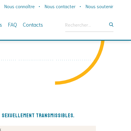
Nous connaître
Nous contacter
Nous soutenir
Rechercher :
s
FAQ
Contacts
s sexuellement transmissibles.
x
Vrai
Vrai
Vrai
Vrai
Vrai